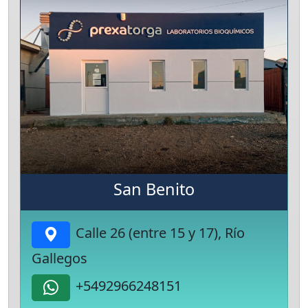
San Benito
Calle 26 (entre 15 y 17), Río
Gallegos
+5492966248151