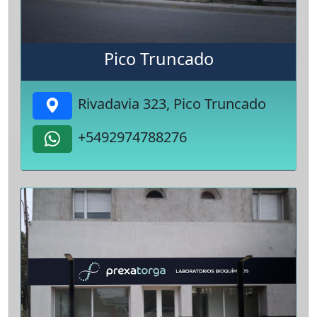
Pico Truncado
Rivadavia 323, Pico Truncado
+5492974788276