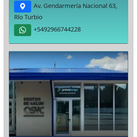
Av. Gendarmería Nacional 63,
Río Turbio
+5492966744228