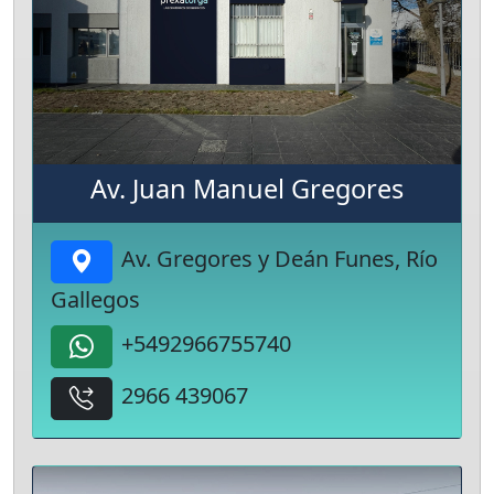
Av. Juan Manuel Gregores
Av. Gregores y Deán Funes, Río
Gallegos
+5492966755740
2966 439067