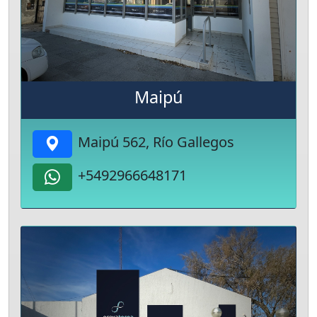
Maipú
Maipú 562, Río Gallegos
+5492966648171