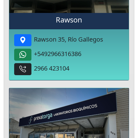
Rawson
Rawson 35, Río Gallegos
+5492966316386
2966 423104