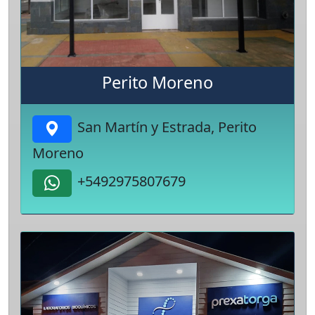
Perito Moreno
San Martín y Estrada, Perito
Moreno
+5492975807679